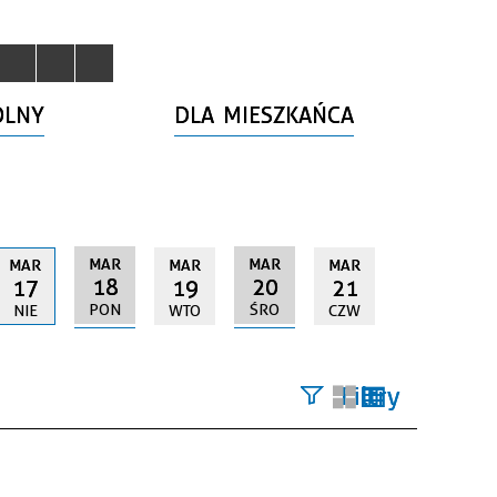
OLNY
DLA MIESZKAŃCA
MAR
MAR
MAR
MAR
MAR
18
20
17
19
21
PON
ŚRO
NIE
WTO
CZW
Filtry
Szukana
fraza