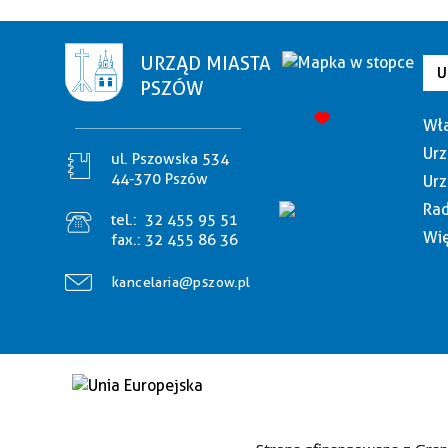
URZĄD MIASTA
U
PSZÓW
Wła
Urz
ul. Pszowska 534
44-370 Pszów
Urz
Rad
tel.:
32 455 95 51
Wię
fax.:
32 455 86 36
kancelaria@pszow.pl