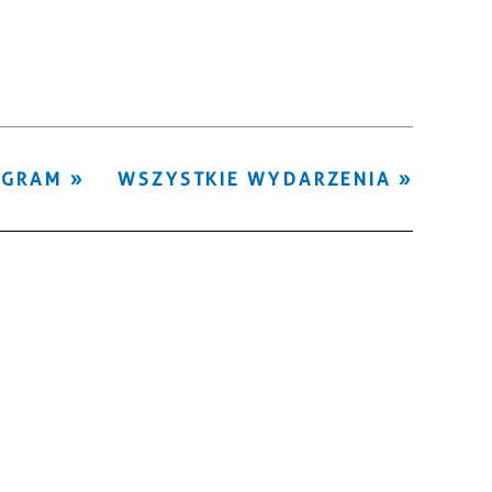
Kategoria
Trwające w
—
zakresie
Miejsce
OGRAM
WSZYSTKIE WYDARZENIA
Organizator