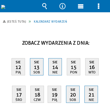
Wyszukiwarka
Narzędzia
Menu
Men
główne
szcz
JESTEŚ TUTAJ
KALENDARZ WYDARZEŃ
ZOBACZ WYDARZENIA Z DNIA:
SIE
SIE
SIE
SIE
SIE
12
13
14
15
16
PIĄ
SOB
NIE
PON
WTO
SIE
SIE
SIE
SIE
SIE
17
18
19
20
21
ŚRO
CZW
PIĄ
SOB
NIE