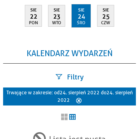
SIE
SIE
SIE
SIE
22
23
24
25
PON
WTO
ŚRO
CZW
KALENDARZ WYDARZEŃ
Filtry
Trwające w zakresie:
od 24. sierpień 2022 do 24. sierpień
Szukana fraza
2022
Usuń
ten
filtr
Kategoria
Lista jest pusta