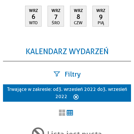
WRZ
WRZ
WRZ
WRZ
6
7
8
9
WTO
ŚRO
CZW
PIĄ
KALENDARZ WYDARZEŃ
Filtry
Trwające w zakresie:
od 3. wrzesień 2022 do 3. wrzesień
Szukana fraza
2022
Usuń
ten
filtr
Kategoria
Lista jest pusta