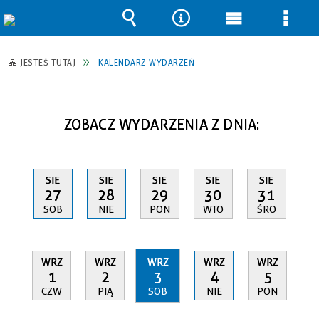
Wyszukiwarka
Narzędzia
Menu
Men
główne
szcz
JESTEŚ TUTAJ
KALENDARZ WYDARZEŃ
ZOBACZ WYDARZENIA Z DNIA:
SIE
SIE
SIE
SIE
SIE
27
28
29
30
31
SOB
NIE
PON
WTO
ŚRO
WRZ
WRZ
WRZ
WRZ
WRZ
1
2
3
4
5
CZW
PIĄ
SOB
NIE
PON