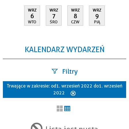
WRZ
WRZ
WRZ
WRZ
6
7
8
9
WTO
ŚRO
CZW
PIĄ
KALENDARZ WYDARZEŃ
Filtry
Trwające w zakresie:
od 1. wrzesień 2022 do 1. wrzesień
Szukana fraza
2022
Usuń
ten
filtr
Kategoria
Lista jest pusta