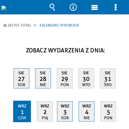
Wyszukiwarka
Narzędzia
Menu
Men
główne
szcz
JESTEŚ TUTAJ
KALENDARZ WYDARZEŃ
ZOBACZ WYDARZENIA Z DNIA:
SIE
SIE
SIE
SIE
SIE
27
28
29
30
31
SOB
NIE
PON
WTO
ŚRO
WRZ
WRZ
WRZ
WRZ
WRZ
1
2
3
4
5
CZW
PIĄ
SOB
NIE
PON