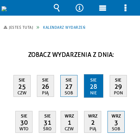
Wyszukiwarka
Narzędzia
Menu
Men
główne
szcz
JESTEŚ TUTAJ
KALENDARZ WYDARZEŃ
ZOBACZ WYDARZENIA Z DNIA:
SIE
SIE
SIE
SIE
SIE
25
26
27
28
29
CZW
PIĄ
SOB
NIE
PON
SIE
SIE
WRZ
WRZ
WRZ
30
31
1
2
3
WTO
ŚRO
CZW
PIĄ
SOB