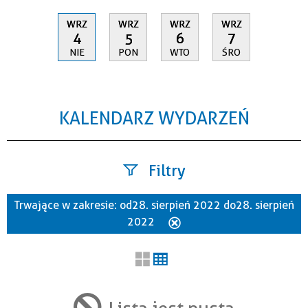
WRZ
WRZ
WRZ
WRZ
4
5
6
7
NIE
PON
WTO
ŚRO
KALENDARZ WYDARZEŃ
Filtry
Trwające w zakresie:
od 28. sierpień 2022 do 28. sierpień
Szukana fraza
2022
Usuń
ten
filtr
Kategoria
Lista jest pusta