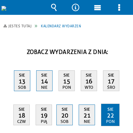
Wyszukiwarka
Narzędzia
Menu
Men
główne
szcz
JESTEŚ TUTAJ
KALENDARZ WYDARZEŃ
ZOBACZ WYDARZENIA Z DNIA:
SIE
SIE
SIE
SIE
SIE
13
14
15
16
17
SOB
NIE
PON
WTO
ŚRO
SIE
SIE
SIE
SIE
SIE
18
19
20
21
22
CZW
PIĄ
SOB
NIE
PON