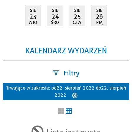
SIE
SIE
SIE
SIE
23
24
25
26
WTO
ŚRO
CZW
PIĄ
KALENDARZ WYDARZEŃ
Filtry
Trwające w zakresie:
od 22. sierpień 2022 do 22. sierpień
Szukana fraza
2022
Usuń
ten
filtr
Kategoria
Lista jest pusta