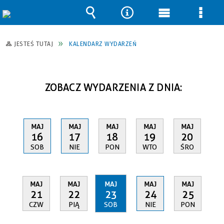
Wyszukiwarka
Narzędzia
Menu
Men
główne
szcz
JESTEŚ TUTAJ
KALENDARZ WYDARZEŃ
ZOBACZ WYDARZENIA Z DNIA:
MAJ
MAJ
MAJ
MAJ
MAJ
16
17
18
19
20
SOB
NIE
PON
WTO
ŚRO
MAJ
MAJ
MAJ
MAJ
MAJ
21
22
23
24
25
CZW
PIĄ
SOB
NIE
PON