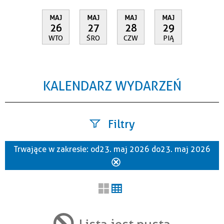
MAJ
MAJ
MAJ
MAJ
26
27
28
29
WTO
ŚRO
CZW
PIĄ
KALENDARZ WYDARZEŃ
Filtry
Trwające w zakresie:
od 23. maj 2026 do 23. maj 2026
Szukana fraza
Usuń
ten
filtr
Kategoria
Lista jest pusta