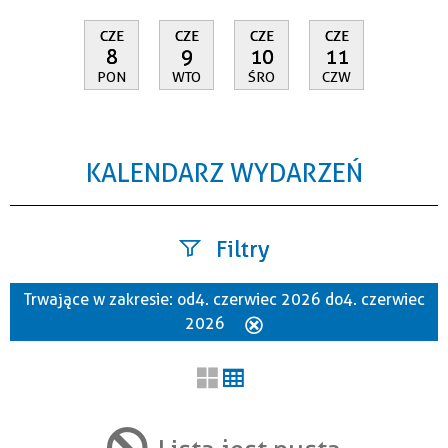
CZE
CZE
CZE
CZE
8
9
10
11
PON
WTO
ŚRO
CZW
KALENDARZ WYDARZEŃ
Filtry
Trwające w zakresie:
od 4. czerwiec 2026 do 4. czerwiec
Szukana fraza
2026
Usuń
ten
filtr
Kategoria