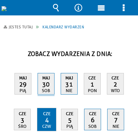
Wyszukiwarka
Narzędzia
Menu
Men
główne
szcz
JESTEŚ TUTAJ
KALENDARZ WYDARZEŃ
ZOBACZ WYDARZENIA Z DNIA:
MAJ
MAJ
MAJ
CZE
CZE
30
29
31
1
2
SOB
PIĄ
NIE
PON
WTO
CZE
CZE
CZE
CZE
CZE
3
4
5
6
7
ŚRO
CZW
PIĄ
SOB
NIE