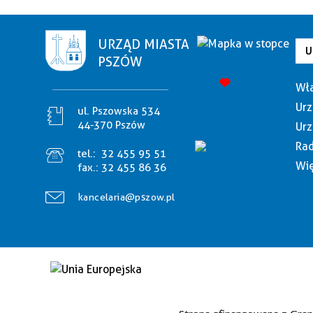
URZĄD MIASTA
U
PSZÓW
Wła
Urz
ul. Pszowska 534
44-370 Pszów
Urz
Rad
tel.:
32 455 95 51
Wię
fax.:
32 455 86 36
kancelaria@pszow.pl