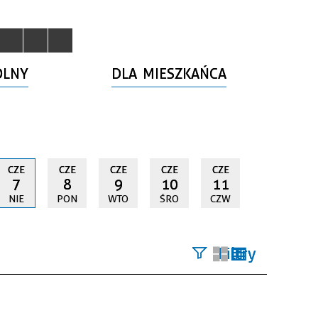
OLNY
DLA MIESZKAŃCA
CZE
CZE
CZE
CZE
CZE
7
8
9
10
11
NIE
PON
WTO
ŚRO
CZW
Filtry
Szukana
fraza