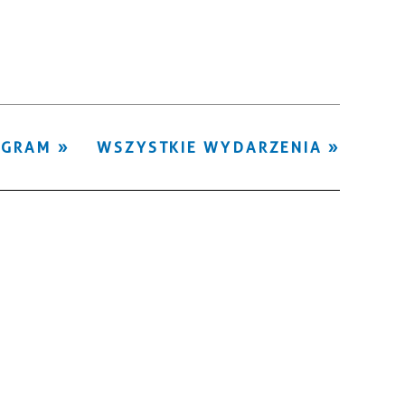
Kategoria
Trwające w
—
zakresie
Miejsce
OGRAM
WSZYSTKIE WYDARZENIA
Organizator