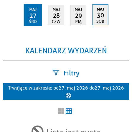
MAJ
MAJ
MAJ
MAJ
30
27
28
29
SOB
ŚRO
CZW
PIĄ
KALENDARZ WYDARZEŃ
Filtry
Trwające w zakresie:
od 27. maj 2026 do 27. maj 2026
Szukana fraza
Usuń
ten
filtr
Kategoria
Lista jest pusta