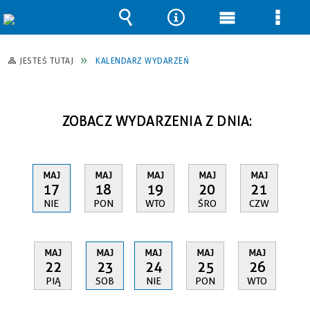
Wyszukiwarka
Narzędzia
Menu
Men
główne
szcz
JESTEŚ TUTAJ
KALENDARZ WYDARZEŃ
ZOBACZ WYDARZENIA Z DNIA:
MAJ
MAJ
MAJ
MAJ
MAJ
17
18
19
20
21
NIE
PON
WTO
ŚRO
CZW
MAJ
MAJ
MAJ
MAJ
MAJ
22
23
24
25
26
PIĄ
SOB
NIE
PON
WTO