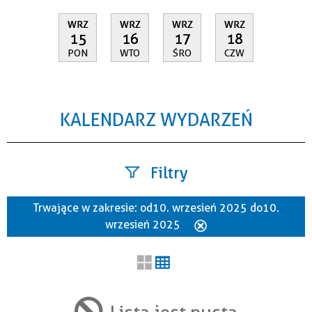
WRZ
WRZ
WRZ
WRZ
15
16
17
18
PON
WTO
ŚRO
CZW
KALENDARZ WYDARZEŃ
Filtry
Trwające w zakresie:
od 10. wrzesień 2025 do 10.
Szukana fraza
wrzesień 2025
Usuń
ten
filtr
Kategoria
Lista jest pusta