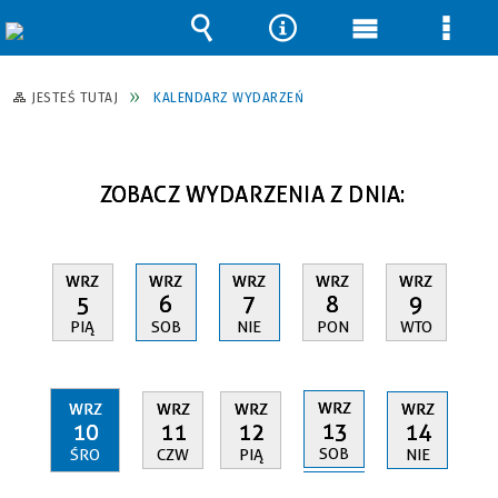
Wyszukiwarka
Narzędzia
Menu
Men
główne
szcz
JESTEŚ TUTAJ
KALENDARZ WYDARZEŃ
ZOBACZ WYDARZENIA Z DNIA:
WRZ
WRZ
WRZ
WRZ
WRZ
5
6
7
8
9
PIĄ
SOB
NIE
PON
WTO
WRZ
WRZ
WRZ
WRZ
WRZ
13
10
11
12
14
SOB
ŚRO
CZW
PIĄ
NIE