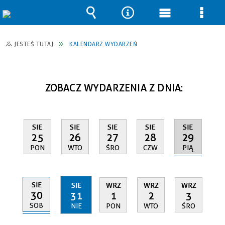
Wyszukiwarka
Narzędzia
Menu
Men
główne
szcz
JESTEŚ TUTAJ
KALENDARZ WYDARZEŃ
ZOBACZ WYDARZENIA Z DNIA:
SIE
SIE
SIE
SIE
SIE
29
25
26
27
28
PIĄ
PON
WTO
ŚRO
CZW
SIE
SIE
WRZ
WRZ
WRZ
30
31
1
2
3
SOB
NIE
PON
WTO
ŚRO