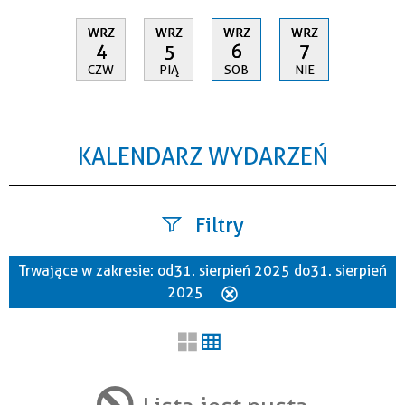
WRZ
WRZ
WRZ
WRZ
4
5
6
7
CZW
PIĄ
SOB
NIE
KALENDARZ WYDARZEŃ
Filtry
Trwające w zakresie:
od 31. sierpień 2025 do 31. sierpień
Szukana fraza
2025
Usuń
ten
filtr
Kategoria