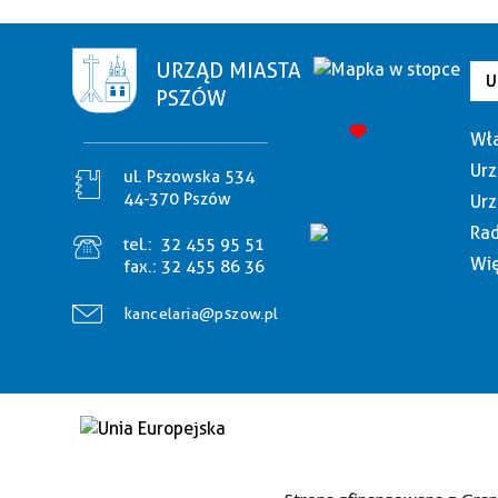
URZĄD MIASTA
U
PSZÓW
Wła
Urz
ul. Pszowska 534
44-370 Pszów
Urz
Rad
tel.:
32 455 95 51
Wię
fax.:
32 455 86 36
kancelaria@pszow.pl