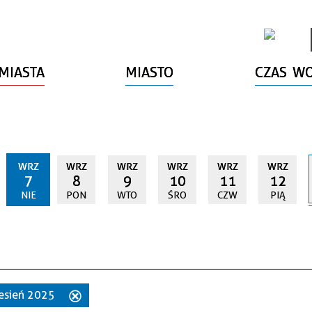
MIASTA
MIASTO
CZAS W
WRZ
WRZ
WRZ
WRZ
WRZ
WRZ
7
8
9
10
11
12
NIE
PON
WTO
ŚRO
CZW
PIĄ
zesień 2025
Usuń