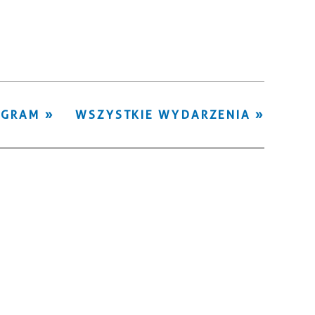
Kategoria
Trwające w
—
zakresie
Miejsce
OGRAM
WSZYSTKIE WYDARZENIA
Organizator