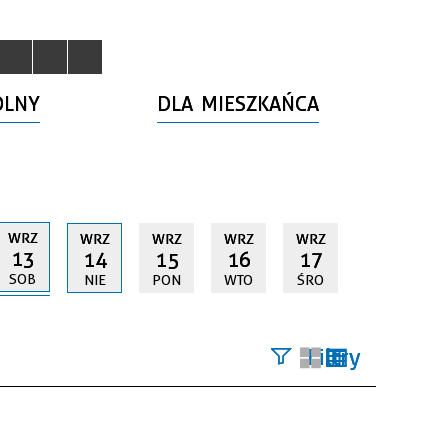
OLNY
DLA MIESZKAŃCA
WRZ
WRZ
WRZ
WRZ
WRZ
13
14
15
16
17
SOB
NIE
PON
WTO
ŚRO
Filtry
Szukana
fraza