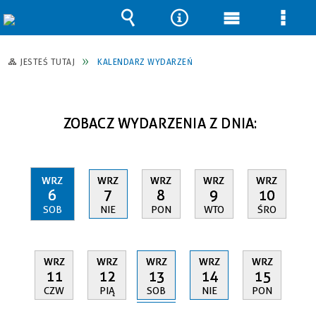
Wyszukiwarka
Narzędzia
Menu
Men
główne
szcz
JESTEŚ TUTAJ
KALENDARZ WYDARZEŃ
ZOBACZ WYDARZENIA Z DNIA:
WRZ
WRZ
WRZ
WRZ
WRZ
6
7
8
9
10
SOB
NIE
PON
WTO
ŚRO
WRZ
WRZ
WRZ
WRZ
WRZ
13
11
12
14
15
SOB
CZW
PIĄ
NIE
PON