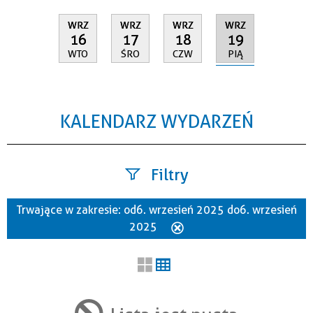
WRZ
WRZ
WRZ
WRZ
19
16
17
18
PIĄ
WTO
ŚRO
CZW
KALENDARZ WYDARZEŃ
Filtry
Trwające w zakresie:
od 6. wrzesień 2025 do 6. wrzesień
Szukana fraza
2025
Usuń
ten
filtr
Kategoria