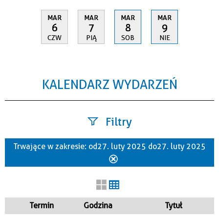
MAR
MAR
MAR
MAR
6
7
8
9
CZW
PIĄ
SOB
NIE
KALENDARZ WYDARZEŃ
Filtry
Trwające w zakresie:
od 27. luty 2025 do 27. luty 2025
Szukana fraza
Usuń
ten
filtr
Kategoria
Termin
Godzina
Tytuł