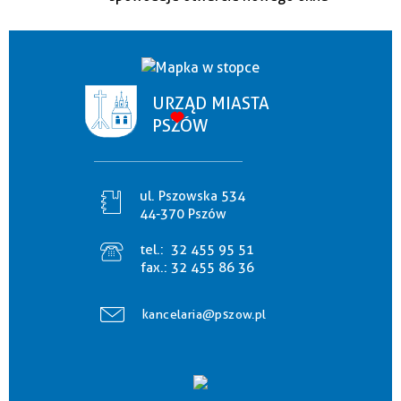
URZĄD MIASTA
PSZÓW
ul. Pszowska 534
44-370 Pszów
tel.:
32 455 95 51
fax.:
32 455 86 36
kancelaria@pszow.pl