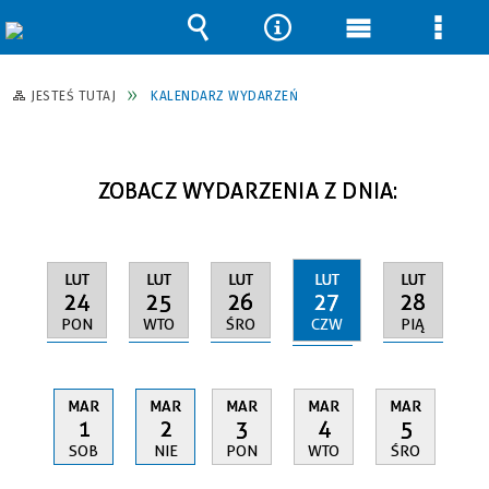
Wyszukiwarka
Narzędzia
Menu
Men
główne
szcz
JESTEŚ TUTAJ
KALENDARZ WYDARZEŃ
ZOBACZ WYDARZENIA Z DNIA:
LUT
LUT
LUT
LUT
LUT
24
25
26
27
28
PON
WTO
ŚRO
CZW
PIĄ
MAR
MAR
MAR
MAR
MAR
1
2
3
4
5
SOB
NIE
PON
WTO
ŚRO