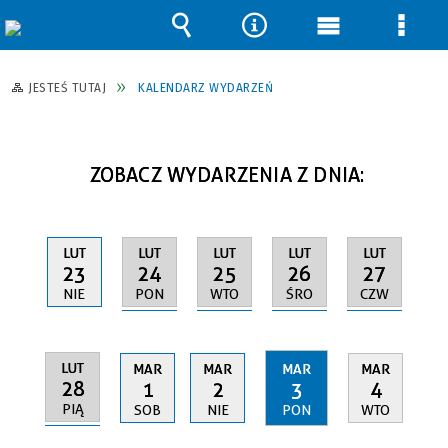
Wyszukiwarka
Narzędzia
Menu
Men
główne
szcz
JESTEŚ TUTAJ
KALENDARZ WYDARZEŃ
ZOBACZ WYDARZENIA Z DNIA:
LUT
LUT
LUT
LUT
LUT
24
25
26
27
23
PON
WTO
ŚRO
CZW
NIE
LUT
MAR
MAR
MAR
MAR
28
1
2
3
4
PIĄ
SOB
NIE
PON
WTO