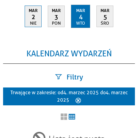
MAR
MAR
MAR
MAR
2
3
4
5
NIE
PON
WTO
ŚRO
KALENDARZ WYDARZEŃ
Filtry
Trwające w zakresie:
od 4. marzec 2025 do 4. marzec
Szukana fraza
2025
Usuń
ten
filtr
Kategoria