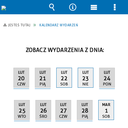
Wyszukiwarka
Narzędzia
Menu
Men
główne
szcz
JESTEŚ TUTAJ
KALENDARZ WYDARZEŃ
ZOBACZ WYDARZENIA Z DNIA:
LUT
LUT
LUT
LUT
LUT
20
21
24
22
23
CZW
PIĄ
PON
SOB
NIE
LUT
LUT
LUT
LUT
MAR
25
26
27
28
1
WTO
ŚRO
CZW
PIĄ
SOB