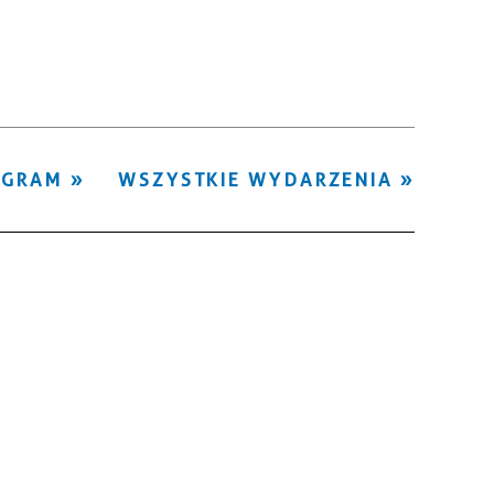
Kategoria
Trwające w
—
zakresie
Miejsce
OGRAM
WSZYSTKIE WYDARZENIA
Organizator