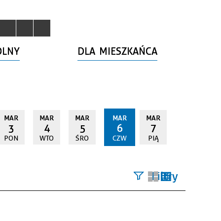
OLNY
DLA MIESZKAŃCA
MAR
MAR
MAR
MAR
MAR
3
4
5
6
7
PON
WTO
ŚRO
CZW
PIĄ
Filtry
Szukana
fraza