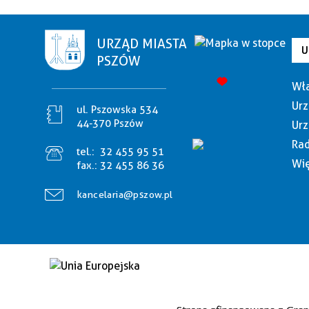
URZĄD MIASTA
U
PSZÓW
Wła
Urz
ul. Pszowska 534
44-370 Pszów
Urz
Rad
tel.:
32 455 95 51
Wię
fax.:
32 455 86 36
kancelaria@pszow.pl