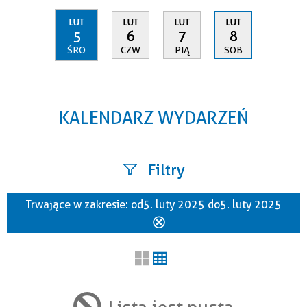
LUT
LUT
LUT
LUT
5
6
7
8
ŚRO
CZW
PIĄ
SOB
KALENDARZ WYDARZEŃ
Filtry
Trwające w zakresie:
od 5. luty 2025 do 5. luty 2025
Szukana fraza
Usuń
ten
filtr
Kategoria
Lista jest pusta