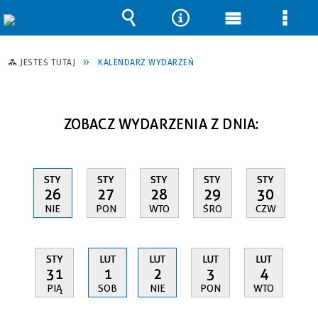
Wyszukiwarka
Narzędzia
Menu
Men
główne
szcz
JESTEŚ TUTAJ
KALENDARZ WYDARZEŃ
ZOBACZ WYDARZENIA Z DNIA:
STY
STY
STY
STY
STY
26
27
28
29
30
NIE
PON
WTO
ŚRO
CZW
STY
LUT
LUT
LUT
LUT
31
1
2
3
4
PIĄ
SOB
NIE
PON
WTO