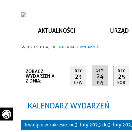
AKTUALNOŚCI
URZĄD 
JESTEŚ TUTAJ
KALENDARZ WYDARZEŃ
WŁADZE MIASTA
INFORMACJE O MIEŚCIE
SPORT
ZAŁATW SPRAWĘ
URZĄD MIASTA
LUDZIE PSZOWA
KULTURA
ZDROWIE
STY
STY
STY
ZOBACZ
URZĄD STANU CYWILNEGO
PARTNERZY, NGO
SZLAKI TURYSTYCZNE
BEZPIECZEŃSTWO
24
23
25
WYDARZENIA
Z DNIA:
PIĄ
CZW
SOB
RADA MIEJSKA
JEDNOSTKI MIEJSKIE
ZABYTKI
ZWIERZĘTA W GMINIE
BUDŻET MIASTA
EDUKACJA
POMIAR SATYSFAKCJI KLIENTA
KALENDARZ WYDARZEŃ
STRATEGIE, PLANY, PROGRAMY
INWESTYCJE MIEJSKIE
INFORMATOR
FUNDUSZE ZEWNĘTRZNE
POWIATOWY LIDER
KOMUNIKACJA I TRANSPORT
Trwające w zakresie:
od 3. luty 2025 do 3. luty 20
PRZEDSIĘBIORCZOŚCI
ZAGOSPODAROWANIE