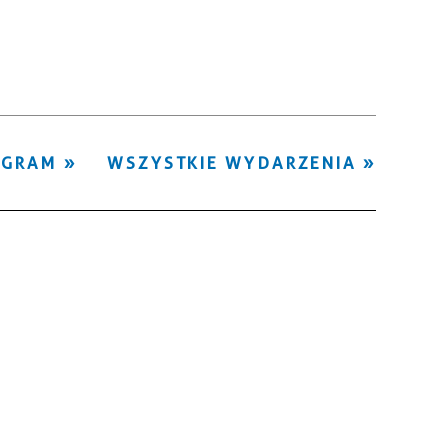
Kategoria
Trwające w
—
zakresie
Miejsce
OGRAM
WSZYSTKIE WYDARZENIA
Organizator