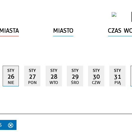
MIASTA
MIASTO
CZAS W
STY
STY
STY
STY
STY
STY
26
27
28
29
30
31
NIE
PON
WTO
ŚRO
CZW
PIĄ
25
Usuń