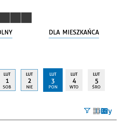
OLNY
DLA MIESZKAŃCA
LUT
LUT
LUT
LUT
LUT
1
2
3
4
5
SOB
NIE
PON
WTO
ŚRO
Filtry
Szukana
fraza