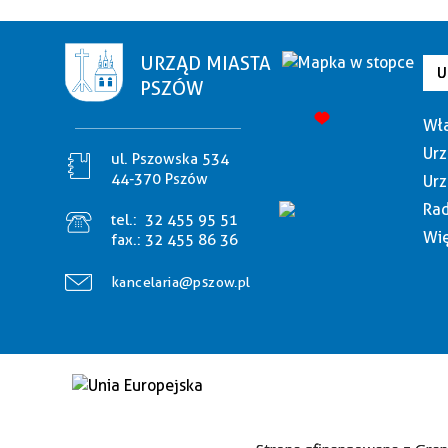
URZĄD MIASTA
U
PSZÓW
Wła
Urz
ul. Pszowska 534
44-370 Pszów
Urz
Rad
tel.:
32 455 95 51
Wię
fax.:
32 455 86 36
kancelaria@pszow.pl