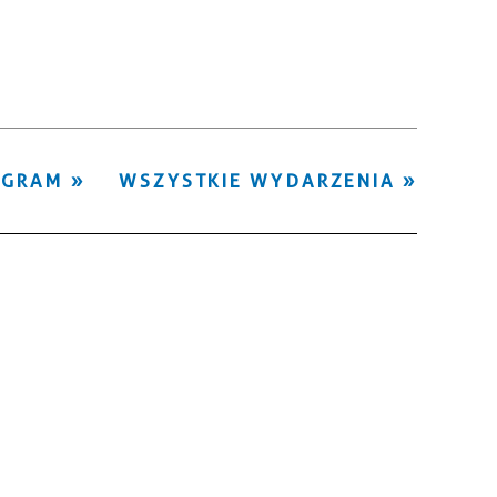
Kategoria
Trwające w
—
zakresie
Miejsce
OGRAM
WSZYSTKIE WYDARZENIA
Organizator