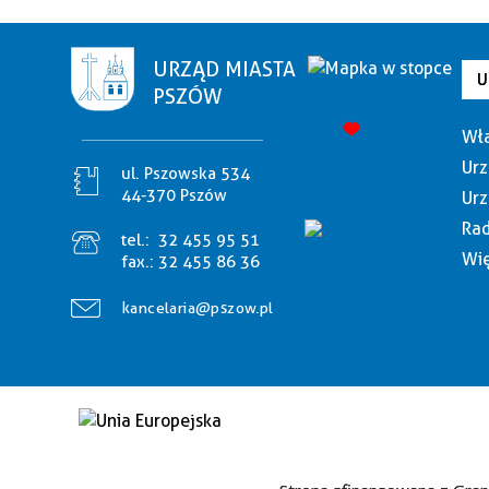
URZĄD MIASTA
U
PSZÓW
Wła
Urz
ul. Pszowska 534
44-370 Pszów
Urz
Rad
tel.:
32 455 95 51
Wię
fax.:
32 455 86 36
kancelaria@pszow.pl