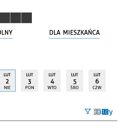
OLNY
DLA MIESZKAŃCA
LUT
LUT
LUT
LUT
LUT
2
3
4
5
6
NIE
PON
WTO
ŚRO
CZW
Filtry
Szukana
fraza