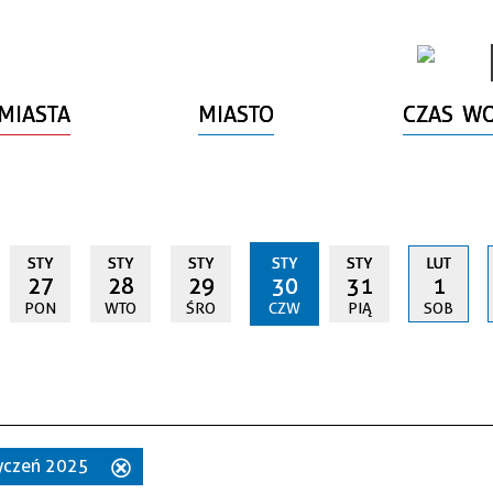
MIASTA
MIASTO
CZAS W
STY
STY
STY
STY
STY
LUT
27
28
29
30
31
1
PON
WTO
ŚRO
CZW
PIĄ
SOB
styczeń 2025
Usuń