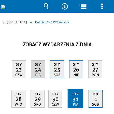
Wyszukiwarka
Narzędzia
Menu
Men
główne
szcz
JESTEŚ TUTAJ
KALENDARZ WYDARZEŃ
ZOBACZ WYDARZENIA Z DNIA:
STY
STY
STY
STY
STY
24
23
25
26
27
PIĄ
CZW
SOB
NIE
PON
STY
STY
STY
STY
LUT
28
29
30
31
1
WTO
ŚRO
CZW
PIĄ
SOB