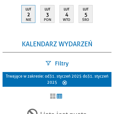
LUT
LUT
LUT
LUT
2
3
4
5
NIE
PON
WTO
ŚRO
KALENDARZ WYDARZEŃ
Filtry
Trwające w zakresie:
od 31. styczeń 2025 do 31. styczeń
Szukana fraza
2025
Usuń
ten
filtr
Kategoria