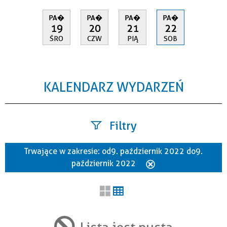
PA�
PA�
PA�
PA�
19
20
21
22
ŚRO
CZW
PIĄ
SOB
KALENDARZ WYDARZEŃ
Filtry
Trwające w zakresie:
od 9. październik 2022 do 9.
Szukana fraza
październik 2022
Usuń
ten
filtr
Kategoria
Lista jest pusta