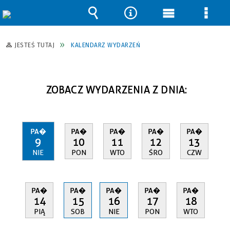
Wyszukiwarka
Narzędzia
Menu
Men
główne
szcz
JESTEŚ TUTAJ
KALENDARZ WYDARZEŃ
ZOBACZ WYDARZENIA Z DNIA:
PA�
PA�
PA�
PA�
PA�
9
10
11
12
13
NIE
PON
WTO
ŚRO
CZW
PA�
PA�
PA�
PA�
PA�
14
15
16
17
18
PIĄ
SOB
NIE
PON
WTO