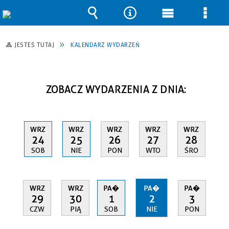
Wyszukiwarka
Narzędzia
Menu
Men
główne
szcz
JESTEŚ TUTAJ
KALENDARZ WYDARZEŃ
ZOBACZ WYDARZENIA Z DNIA:
WRZ
WRZ
WRZ
WRZ
WRZ
24
25
26
27
28
SOB
NIE
PON
WTO
ŚRO
WRZ
WRZ
PA�
PA�
PA�
29
30
1
2
3
CZW
PIĄ
SOB
NIE
PON