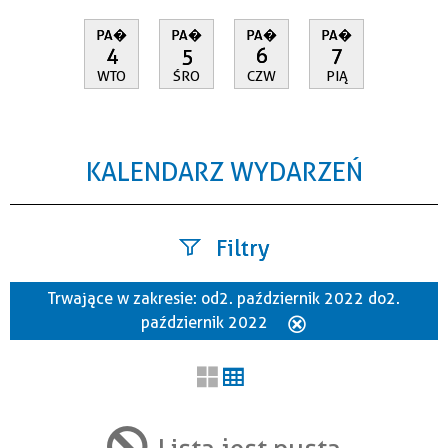
PA�
PA�
PA�
PA�
4
5
6
7
WTO
ŚRO
CZW
PIĄ
KALENDARZ WYDARZEŃ
Filtry
Trwające w zakresie:
od 2. październik 2022 do 2.
Szukana fraza
październik 2022
Usuń
ten
filtr
Kategoria
Lista jest pusta