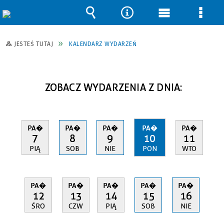
Wyszukiwarka
Narzędzia
Menu
Men
główne
szcz
JESTEŚ TUTAJ
KALENDARZ WYDARZEŃ
ZOBACZ WYDARZENIA Z DNIA:
PA�
PA�
PA�
PA�
PA�
7
8
9
10
11
PIĄ
SOB
NIE
PON
WTO
PA�
PA�
PA�
PA�
PA�
12
13
14
15
16
ŚRO
CZW
PIĄ
SOB
NIE