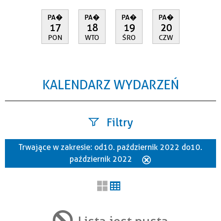
PA�
PA�
PA�
PA�
17
18
19
20
PON
WTO
ŚRO
CZW
KALENDARZ WYDARZEŃ
Filtry
Trwające w zakresie:
od 10. październik 2022 do 10.
Szukana fraza
październik 2022
Usuń
ten
filtr
Kategoria
Lista jest pusta