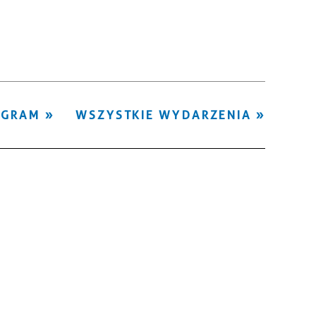
Kategoria
Trwające w
—
zakresie
Miejsce
OGRAM
WSZYSTKIE WYDARZENIA
Organizator