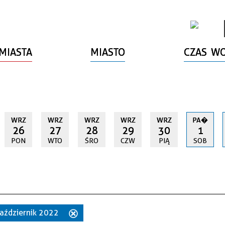
MIASTA
MIASTO
CZAS W
WRZ
WRZ
WRZ
WRZ
WRZ
PA�
26
27
28
29
30
1
PON
WTO
ŚRO
CZW
PIĄ
SOB
 październik 2022
Usuń