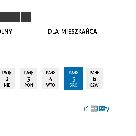
OLNY
DLA MIESZKAŃCA
PA�
PA�
PA�
PA�
PA�
2
3
4
5
6
NIE
PON
WTO
ŚRO
CZW
Filtry
Szukana
fraza