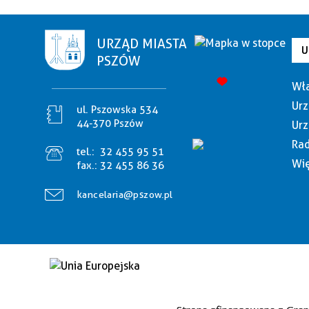
URZĄD MIASTA
U
PSZÓW
Wła
Urz
ul. Pszowska 534
44-370 Pszów
Urz
Rad
tel.:
32 455 95 51
Wię
fax.:
32 455 86 36
kancelaria@pszow.pl