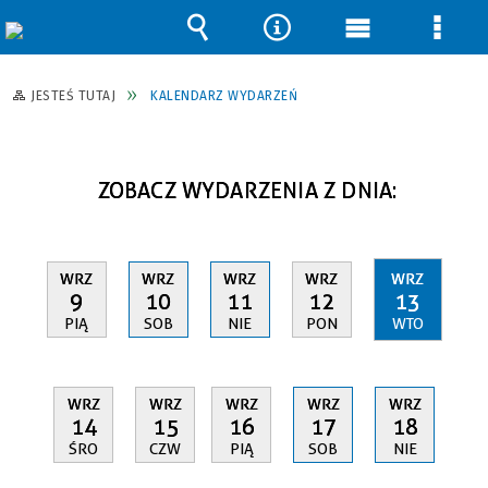
Wyszukiwarka
Narzędzia
Menu
Men
główne
szcz
JESTEŚ TUTAJ
KALENDARZ WYDARZEŃ
ZOBACZ WYDARZENIA Z DNIA:
WRZ
WRZ
WRZ
WRZ
WRZ
9
10
11
12
13
PIĄ
SOB
NIE
PON
WTO
WRZ
WRZ
WRZ
WRZ
WRZ
14
15
16
17
18
ŚRO
CZW
PIĄ
SOB
NIE