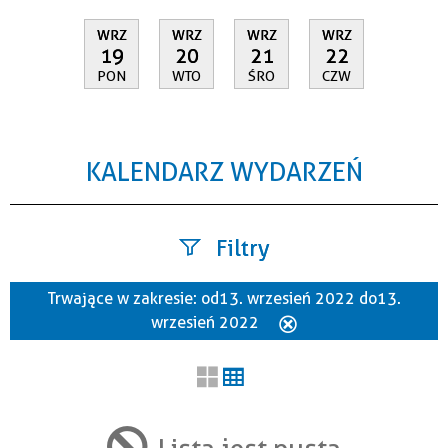
WRZ
WRZ
WRZ
WRZ
19
20
21
22
PON
WTO
ŚRO
CZW
KALENDARZ WYDARZEŃ
Filtry
Trwające w zakresie:
od 13. wrzesień 2022 do 13.
Szukana fraza
wrzesień 2022
Usuń
ten
filtr
Kategoria
Lista jest pusta