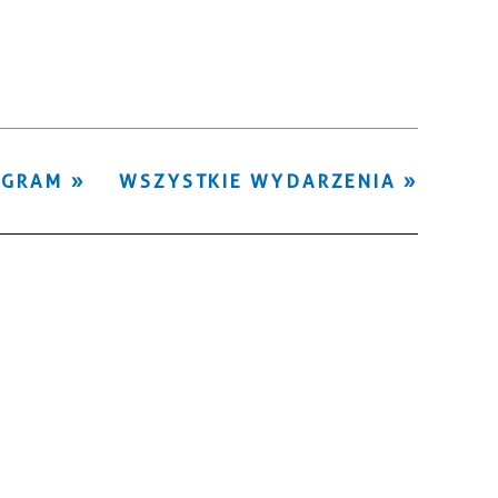
Kategoria
Trwające w
—
zakresie
Miejsce
OGRAM
WSZYSTKIE WYDARZENIA
Organizator