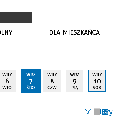
OLNY
DLA MIESZKAŃCA
WRZ
WRZ
WRZ
WRZ
WRZ
6
7
8
9
10
WTO
ŚRO
CZW
PIĄ
SOB
Filtry
Szukana
fraza