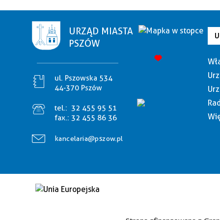
URZĄD MIASTA
U
PSZÓW
Wła
Urz
ul. Pszowska 534
44-370 Pszów
Urz
Rad
tel.:
32 455 95 51
Wię
fax.:
32 455 86 36
kancelaria@pszow.pl