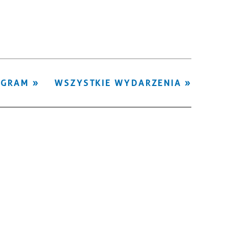
Kategoria
Trwające w
—
zakresie
Miejsce
OGRAM
WSZYSTKIE WYDARZENIA
Organizator