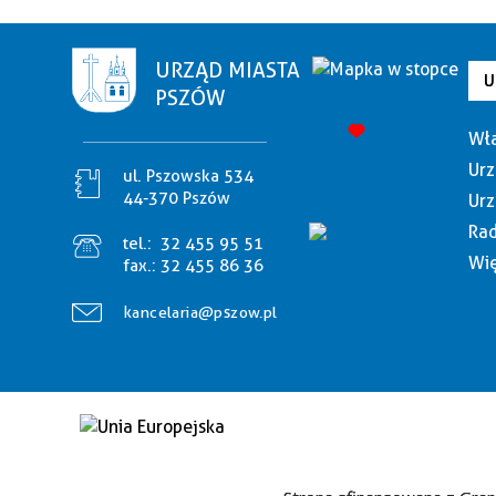
URZĄD MIASTA
U
PSZÓW
Wła
Urz
ul. Pszowska 534
44-370 Pszów
Urz
Rad
tel.:
32 455 95 51
Wię
fax.:
32 455 86 36
kancelaria@pszow.pl