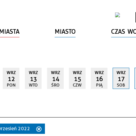
MIASTA
MIASTO
CZAS W
WRZ
WRZ
WRZ
WRZ
WRZ
WRZ
12
13
14
15
16
17
PON
WTO
ŚRO
CZW
PIĄ
SOB
 wrzesień 2022
Usuń