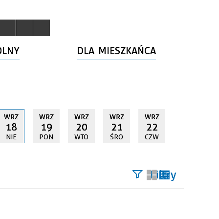
OLNY
DLA MIESZKAŃCA
WRZ
WRZ
WRZ
WRZ
WRZ
18
19
20
21
22
NIE
PON
WTO
ŚRO
CZW
Filtry
Szukana
fraza