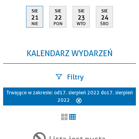
SIE
SIE
SIE
SIE
21
22
23
24
NIE
PON
WTO
ŚRO
KALENDARZ WYDARZEŃ
Filtry
Trwające w zakresie:
od 17. sierpień 2022 do 17. sierpień
Szukana fraza
2022
Usuń
ten
filtr
Kategoria
Lista jest pusta