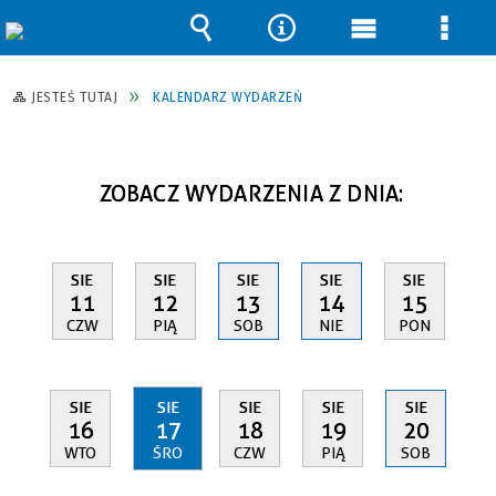
Wyszukiwarka
Narzędzia
Menu
Men
główne
szcz
JESTEŚ TUTAJ
KALENDARZ WYDARZEŃ
ZOBACZ WYDARZENIA Z DNIA:
SIE
SIE
SIE
SIE
SIE
11
12
13
14
15
CZW
PIĄ
SOB
NIE
PON
SIE
SIE
SIE
SIE
SIE
16
17
18
19
20
WTO
ŚRO
CZW
PIĄ
SOB