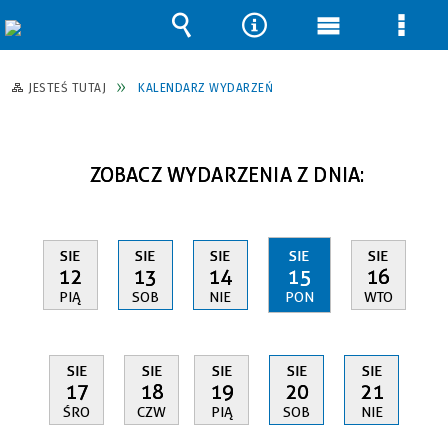
Wyszukiwarka
Narzędzia
Menu
Men
główne
szcz
JESTEŚ TUTAJ
KALENDARZ WYDARZEŃ
ZOBACZ WYDARZENIA Z DNIA:
SIE
SIE
SIE
SIE
SIE
12
13
14
15
16
PIĄ
SOB
NIE
PON
WTO
SIE
SIE
SIE
SIE
SIE
17
18
19
20
21
ŚRO
CZW
PIĄ
SOB
NIE