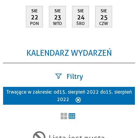
SIE
SIE
SIE
SIE
22
23
24
25
PON
WTO
ŚRO
CZW
KALENDARZ WYDARZEŃ
Filtry
Trwające w zakresie:
od 15. sierpień 2022 do 15. sierpień
Szukana fraza
2022
Usuń
ten
filtr
Kategoria
Lista jest pusta