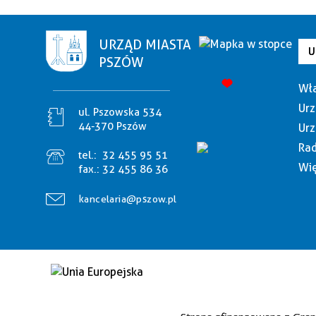
URZĄD MIASTA
U
PSZÓW
Wła
Urz
ul. Pszowska 534
44-370 Pszów
Urz
Rad
tel.:
32 455 95 51
Wię
fax.:
32 455 86 36
kancelaria@pszow.pl