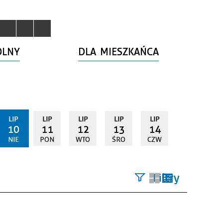
OLNY
DLA MIESZKAŃCA
LIP
LIP
LIP
LIP
LIP
10
11
12
13
14
NIE
PON
WTO
ŚRO
CZW
Filtry
Szukana
fraza