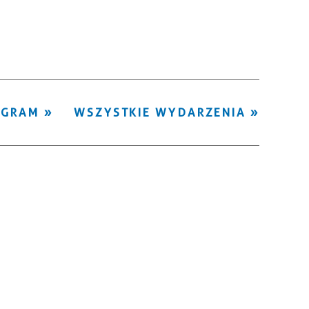
Kategoria
Trwające w
—
zakresie
Miejsce
OGRAM
WSZYSTKIE WYDARZENIA
Organizator