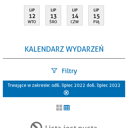
LIP
LIP
LIP
LIP
12
13
14
15
WTO
ŚRO
CZW
PIĄ
KALENDARZ WYDARZEŃ
Filtry
Trwające w zakresie:
od 6. lipiec 2022 do 6. lipiec 2022
Szukana fraza
Usuń
ten
filtr
Kategoria
Lista jest pusta