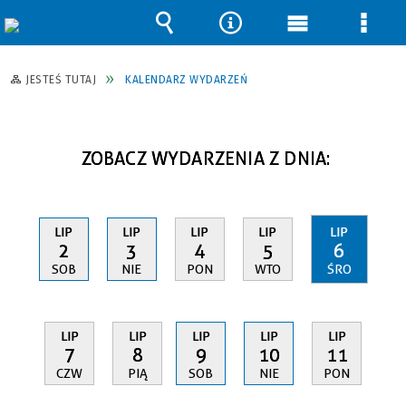
Wyszukiwarka
Narzędzia
Menu
Men
główne
szcz
JESTEŚ TUTAJ
KALENDARZ WYDARZEŃ
ZOBACZ WYDARZENIA Z DNIA:
LIP
LIP
LIP
LIP
LIP
2
3
4
5
6
SOB
NIE
PON
WTO
ŚRO
LIP
LIP
LIP
LIP
LIP
7
8
9
10
11
CZW
PIĄ
SOB
NIE
PON