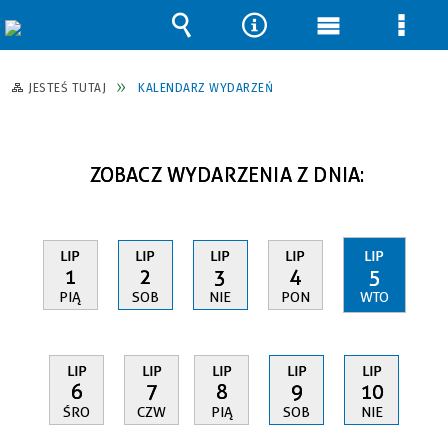
Wyszukiwarka
Narzędzia
Menu
Men
główne
szcz
JESTEŚ TUTAJ
KALENDARZ WYDARZEŃ
ZOBACZ WYDARZENIA Z DNIA:
LIP
LIP
LIP
LIP
LIP
1
2
3
4
5
PIĄ
SOB
NIE
PON
WTO
LIP
LIP
LIP
LIP
LIP
6
7
8
9
10
ŚRO
CZW
PIĄ
SOB
NIE