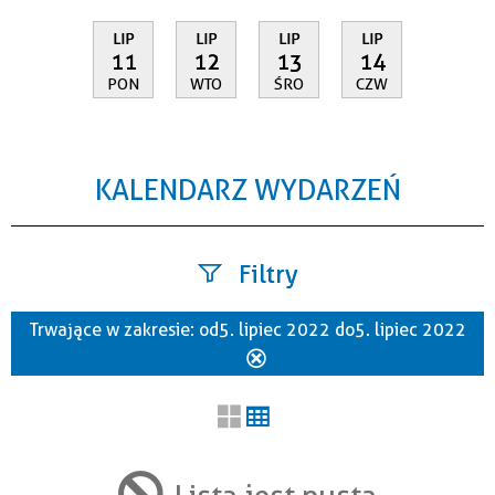
LIP
LIP
LIP
LIP
11
12
13
14
PON
WTO
ŚRO
CZW
KALENDARZ WYDARZEŃ
Filtry
Trwające w zakresie:
od 5. lipiec 2022 do 5. lipiec 2022
Szukana fraza
Usuń
ten
filtr
Kategoria
Lista jest pusta