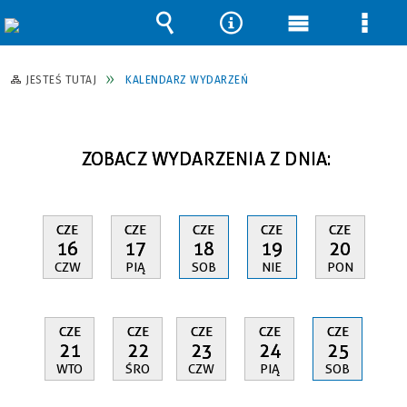
Wyszukiwarka
Narzędzia
Menu
Men
główne
szcz
JESTEŚ TUTAJ
KALENDARZ WYDARZEŃ
ZOBACZ WYDARZENIA Z DNIA:
CZE
CZE
CZE
CZE
CZE
16
17
18
19
20
CZW
PIĄ
SOB
NIE
PON
CZE
CZE
CZE
CZE
CZE
21
22
23
24
25
WTO
ŚRO
CZW
PIĄ
SOB