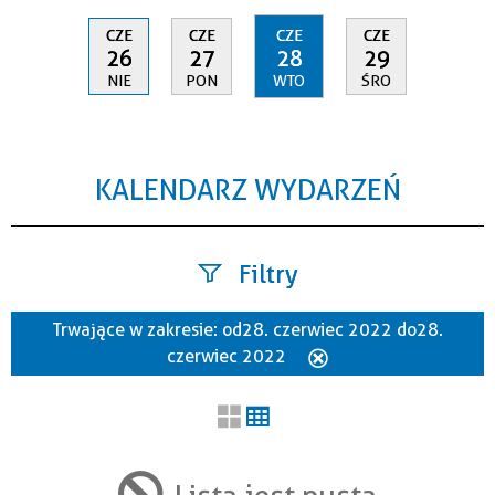
CZE
CZE
CZE
CZE
26
27
28
29
NIE
PON
WTO
ŚRO
KALENDARZ WYDARZEŃ
Filtry
Trwające w zakresie:
od 28. czerwiec 2022 do 28.
Szukana fraza
czerwiec 2022
Usuń
ten
filtr
Kategoria
Lista jest pusta