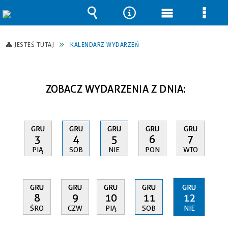
Wyszukiwarka
Narzędzia
Menu
Men
główne
szcz
JESTEŚ TUTAJ
KALENDARZ WYDARZEŃ
ZOBACZ WYDARZENIA Z DNIA:
GRU
GRU
GRU
GRU
GRU
3
4
5
6
7
PIĄ
SOB
NIE
PON
WTO
GRU
GRU
GRU
GRU
GRU
8
9
10
11
12
ŚRO
CZW
PIĄ
SOB
NIE