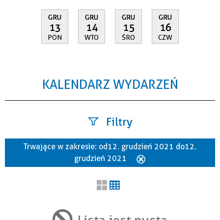
GRU
GRU
GRU
GRU
13
14
15
16
PON
WTO
ŚRO
CZW
KALENDARZ WYDARZEŃ
Filtry
Trwające w zakresie:
od 12. grudzień 2021 do 12.
Szukana fraza
grudzień 2021
Usuń
ten
filtr
Kategoria
Lista jest pusta