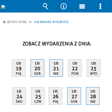
Wyszukiwarka
Narzędzia
Menu
Men
główne
szcz
JESTEŚ TUTAJ
KALENDARZ WYDARZEŃ
ZOBACZ WYDARZENIA Z DNIA:
LIS
LIS
LIS
LIS
LIS
19
20
21
22
23
PIĄ
SOB
NIE
PON
WTO
LIS
LIS
LIS
LIS
LIS
24
25
26
27
28
ŚRO
CZW
PIĄ
SOB
NIE