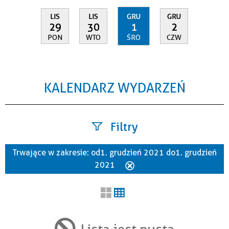
LIS
LIS
GRU
GRU
29
30
1
2
PON
WTO
ŚRO
CZW
KALENDARZ WYDARZEŃ
Filtry
Trwające w zakresie:
od 1. grudzień 2021 do 1. grudzień
Szukana fraza
2021
Usuń
ten
filtr
Kategoria
Lista jest pusta