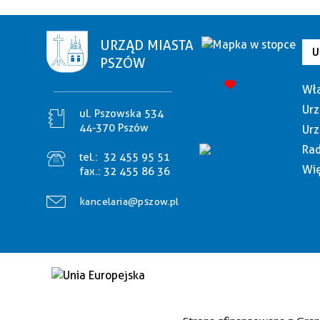
URZĄD MIASTA
U
PSZÓW
Wła
Urz
ul. Pszowska 534
44-370 Pszów
Urz
Rad
tel.:
32 455 95 51
Wię
fax.:
32 455 86 36
kancelaria@pszow.pl