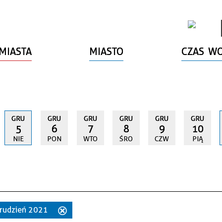
MIASTA
MIASTO
CZAS W
GRU
GRU
GRU
GRU
GRU
GRU
5
6
7
8
9
10
NIE
PON
WTO
ŚRO
CZW
PIĄ
 grudzień 2021
Usuń