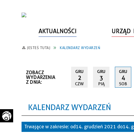
AKTUALNOŚCI
URZĄD 
JESTEŚ TUTAJ
KALENDARZ WYDARZEŃ
WŁADZE MIASTA
INFORMACJE O MIEŚCIE
SPORT
ZAŁATW SPRAWĘ
URZĄD MIASTA
LUDZIE PSZOWA
KULTURA
ZDROWIE
GRU
GRU
GRU
ZOBACZ
URZĄD STANU CYWILNEGO
PARTNERZY, NGO
SZLAKI TURYSTYCZNE
BEZPIECZEŃSTWO
2
3
4
WYDARZENIA
Z DNIA:
CZW
PIĄ
SOB
RADA MIEJSKA
JEDNOSTKI MIEJSKIE
ZABYTKI
ZWIERZĘTA W GMINIE
BUDŻET MIASTA
EDUKACJA
POMIAR SATYSFAKCJI KLIENTA
KALENDARZ WYDARZEŃ
STRATEGIE, PLANY, PROGRAMY
INWESTYCJE MIEJSKIE
INFORMATOR
FUNDUSZE ZEWNĘTRZNE
POWIATOWY LIDER
KOMUNIKACJA I TRANSPORT
Trwające w zakresie:
od 14. grudzień 2021 do 14.
PRZEDSIĘBIORCZOŚCI
ZAGOSPODAROWANIE