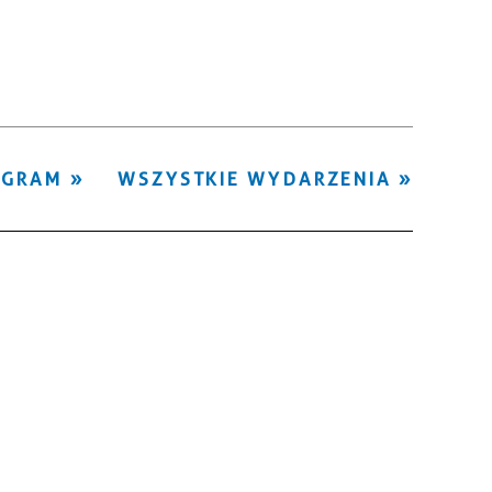
Kategoria
Trwające w
—
zakresie
Miejsce
OGRAM
WSZYSTKIE WYDARZENIA
Organizator