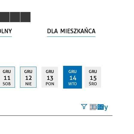
OLNY
DLA MIESZKAŃCA
GRU
GRU
GRU
GRU
GRU
11
12
13
14
15
SOB
NIE
PON
WTO
ŚRO
Filtry
Szukana
fraza