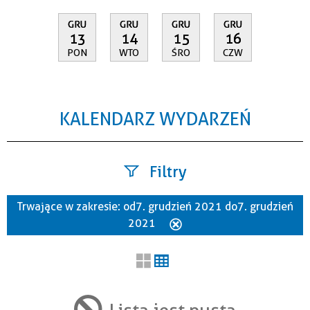
GRU
GRU
GRU
GRU
13
14
15
16
PON
WTO
ŚRO
CZW
KALENDARZ WYDARZEŃ
Filtry
Trwające w zakresie:
od 7. grudzień 2021 do 7. grudzień
Szukana fraza
2021
Usuń
ten
filtr
Kategoria
Lista jest pusta