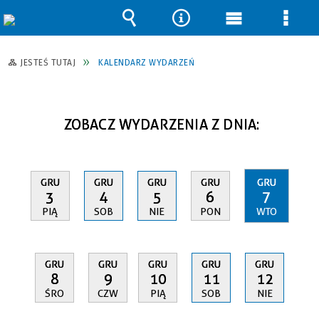
Wyszukiwarka
Narzędzia
Menu
Men
główne
szcz
JESTEŚ TUTAJ
KALENDARZ WYDARZEŃ
ZOBACZ WYDARZENIA Z DNIA:
GRU
GRU
GRU
GRU
GRU
3
4
5
6
7
PIĄ
SOB
NIE
PON
WTO
GRU
GRU
GRU
GRU
GRU
8
9
10
11
12
ŚRO
CZW
PIĄ
SOB
NIE