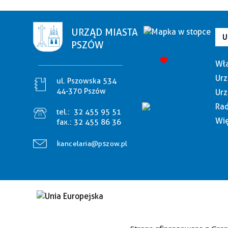
URZĄD MIASTA
U
PSZÓW
Wła
Urz
ul. Pszowska 534
44-370 Pszów
Urz
Rad
tel.:
32 455 95 51
Wię
fax.:
32 455 86 36
kancelaria@pszow.pl