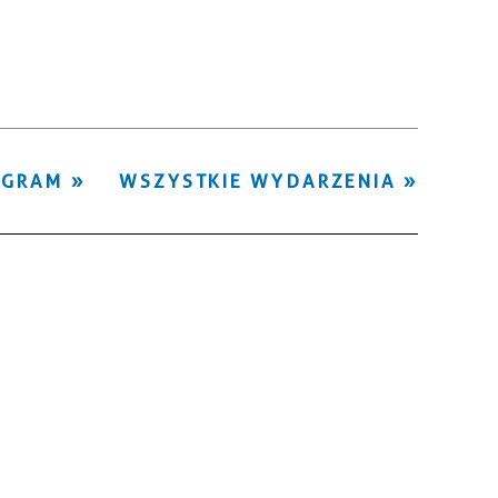
Kategoria
Trwające w
—
zakresie
Miejsce
OGRAM
WSZYSTKIE WYDARZENIA
Organizator