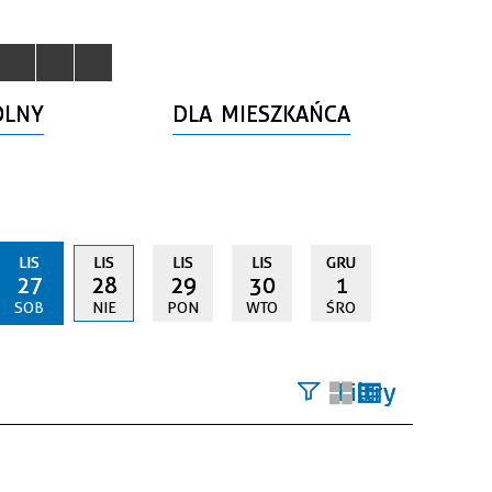
OLNY
DLA MIESZKAŃCA
LIS
LIS
LIS
LIS
GRU
27
28
29
30
1
SOB
NIE
PON
WTO
ŚRO
Filtry
Szukana
fraza