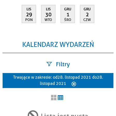
LIS
LIS
GRU
GRU
29
30
1
2
PON
WTO
ŚRO
CZW
KALENDARZ WYDARZEŃ
Filtry
Trwające w zakresie:
od 28. listopad 2021 do 28.
Szukana fraza
listopad 2021
Usuń
ten
filtr
Kategoria
Lista jest pusta