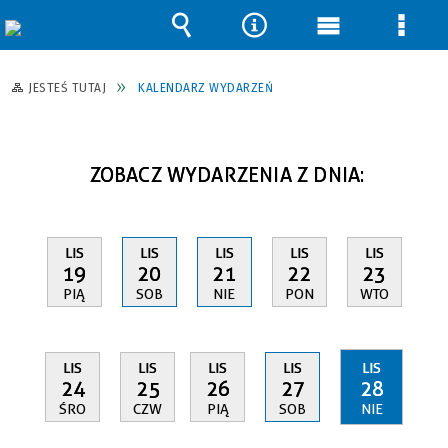
Wyszukiwarka
Narzędzia
Menu
Men
główne
szcz
JESTEŚ TUTAJ
KALENDARZ WYDARZEŃ
ZOBACZ WYDARZENIA Z DNIA:
LIS
LIS
LIS
LIS
LIS
19
20
21
22
23
PIĄ
SOB
NIE
PON
WTO
LIS
LIS
LIS
LIS
LIS
24
25
26
27
28
ŚRO
CZW
PIĄ
SOB
NIE