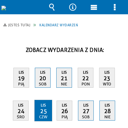
Wyszukiwarka
Narzędzia
Menu
Men
główne
szcz
JESTEŚ TUTAJ
KALENDARZ WYDARZEŃ
ZOBACZ WYDARZENIA Z DNIA:
LIS
LIS
LIS
LIS
LIS
19
20
21
22
23
PIĄ
SOB
NIE
PON
WTO
LIS
LIS
LIS
LIS
LIS
24
25
26
27
28
ŚRO
CZW
PIĄ
SOB
NIE