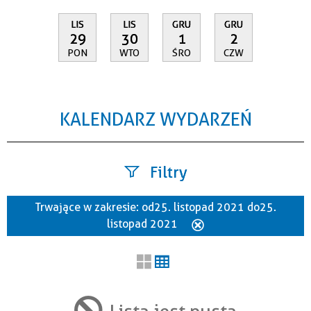
LIS
LIS
GRU
GRU
29
30
1
2
PON
WTO
ŚRO
CZW
KALENDARZ WYDARZEŃ
Filtry
Trwające w zakresie:
od 25. listopad 2021 do 25.
Szukana fraza
listopad 2021
Usuń
ten
filtr
Kategoria
Lista jest pusta