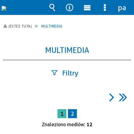
pane
Wyszukiwarka
Narzędzia
Menu
Menu
główne
szczegół
JESTEŚ TUTAJ
MULTIMEDIA
MULTIMEDIA
Filtry
Fraza
1
2
Kategoria
Znaleziono mediów:
12