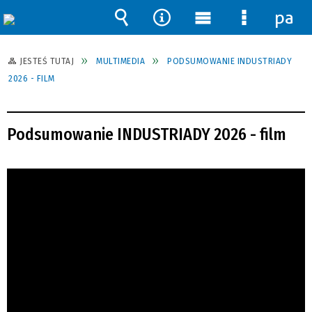
pane
Wyszukiwarka
Narzędzia
Menu
Menu
główne
szczegół
JESTEŚ TUTAJ
MULTIMEDIA
PODSUMOWANIE INDUSTRIADY
2026 - FILM
Podsumowanie INDUSTRIADY 2026 - film