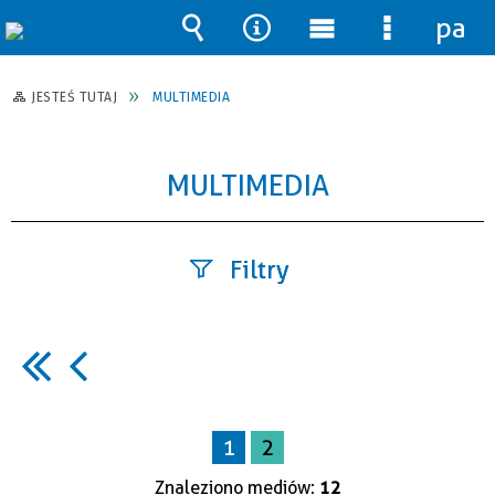
pane
Wyszukiwarka
Narzędzia
Menu
Menu
główne
szczegół
JESTEŚ TUTAJ
MULTIMEDIA
MULTIMEDIA
Filtry
Fraza
Kategoria
1
2
Znaleziono mediów:
12