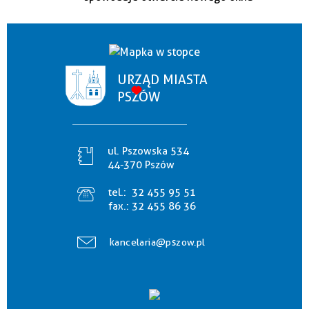
URZĄD MIASTA
PSZÓW
ul. Pszowska 534
44-370 Pszów
tel.:
32 455 95 51
fax.:
32 455 86 36
kancelaria@pszow.pl