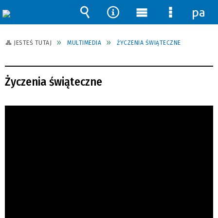
pane
Wyszukiwarka
Narzędzia
Menu
Menu
główne
szczegół
JESTEŚ TUTAJ
MULTIMEDIA
ŻYCZENIA ŚWIĄTECZNE
Życzenia świąteczne