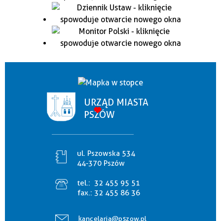
URZĄD MIASTA
PSZÓW
ul. Pszowska 534
44-370 Pszów
tel.:
32 455 95 51
fax.:
32 455 86 36
kancelaria@pszow.pl