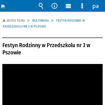
pane
Wyszukiwarka
Narzędzia
Menu
Menu
główne
szczegół
JESTEŚ TUTAJ
MULTIMEDIA
FESTYN RODZINNY W
PRZEDSZKOLU NR 3 W PSZOWIE
Festyn Rodzinny w Przedszkolu nr 3 w
Pszowie