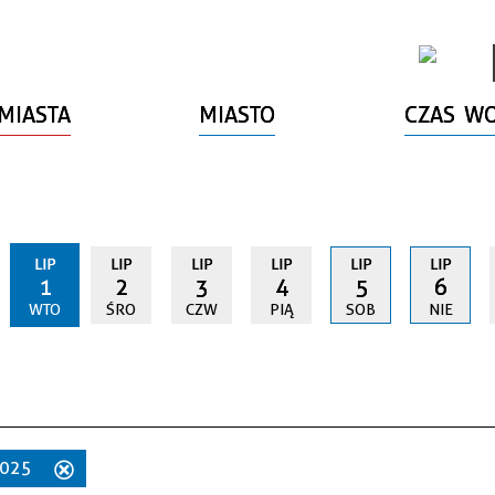
MIASTA
MIASTO
CZAS W
LIP
LIP
LIP
LIP
LIP
LIP
1
2
3
4
5
6
WTO
ŚRO
CZW
PIĄ
SOB
NIE
 2025
Usuń