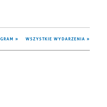
Kategoria
Trwające w
—
zakresie
Miejsce
OGRAM
WSZYSTKIE WYDARZENIA
Organizator