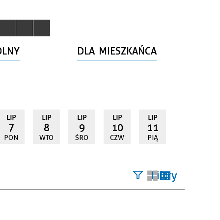
OLNY
DLA MIESZKAŃCA
LIP
LIP
LIP
LIP
LIP
7
8
9
10
11
PON
WTO
ŚRO
CZW
PIĄ
Filtry
Szukana
fraza