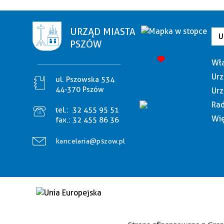
URZĄD MIASTA
U
PSZÓW
Wła
Urz
ul. Pszowska 534
44-370 Pszów
Urz
Rad
tel.:
32 455 95 51
Wię
fax.:
32 455 86 36
kancelaria@pszow.pl