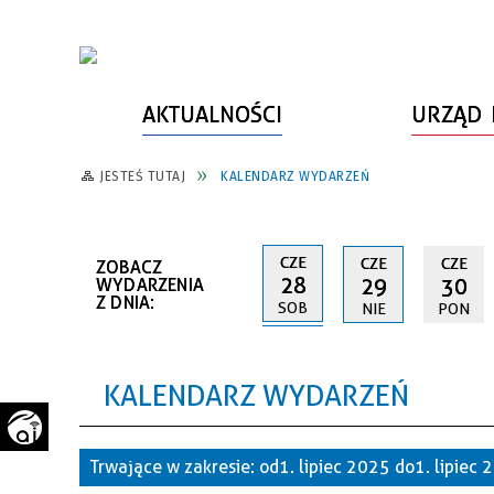
AKTUALNOŚCI
URZĄD 
JESTEŚ TUTAJ
KALENDARZ WYDARZEŃ
WŁADZE MIASTA
INFORMACJE O MIEŚCIE
SPORT
ZAŁATW SPRAWĘ
URZĄD MIASTA
LUDZIE PSZOWA
KULTURA
ZDROWIE
CZE
CZE
CZE
ZOBACZ
URZĄD STANU CYWILNEGO
PARTNERZY, NGO
SZLAKI TURYSTYCZNE
BEZPIECZEŃSTWO
28
29
30
WYDARZENIA
Z DNIA:
SOB
NIE
PON
RADA MIEJSKA
JEDNOSTKI MIEJSKIE
ZABYTKI
ZWIERZĘTA W GMINIE
BUDŻET MIASTA
EDUKACJA
POMIAR SATYSFAKCJI KLIENTA
KALENDARZ WYDARZEŃ
STRATEGIE, PLANY, PROGRAMY
INWESTYCJE MIEJSKIE
INFORMATOR
FUNDUSZE ZEWNĘTRZNE
POWIATOWY LIDER
KOMUNIKACJA I TRANSPORT
Trwające w zakresie:
od 1. lipiec 2025 do 1. lipiec
PRZEDSIĘBIORCZOŚCI
ZAGOSPODAROWANIE