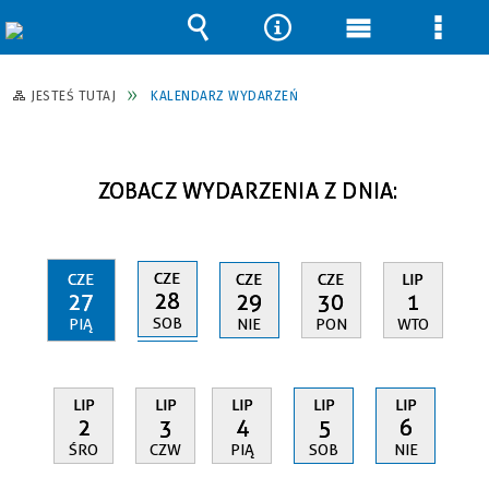
Wyszukiwarka
Narzędzia
Menu
Men
główne
szcz
JESTEŚ TUTAJ
KALENDARZ WYDARZEŃ
ZOBACZ WYDARZENIA Z DNIA:
CZE
CZE
CZE
CZE
LIP
28
27
29
30
1
SOB
PIĄ
NIE
PON
WTO
LIP
LIP
LIP
LIP
LIP
2
3
4
5
6
ŚRO
CZW
PIĄ
SOB
NIE