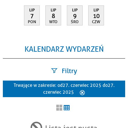
LIP
LIP
LIP
LIP
7
8
9
10
PON
WTO
ŚRO
CZW
KALENDARZ WYDARZEŃ
Filtry
Trwające w zakresie:
od 27. czerwiec 2025 do 27.
Szukana fraza
czerwiec 2025
Usuń
ten
filtr
Kategoria
Lista jest pusta