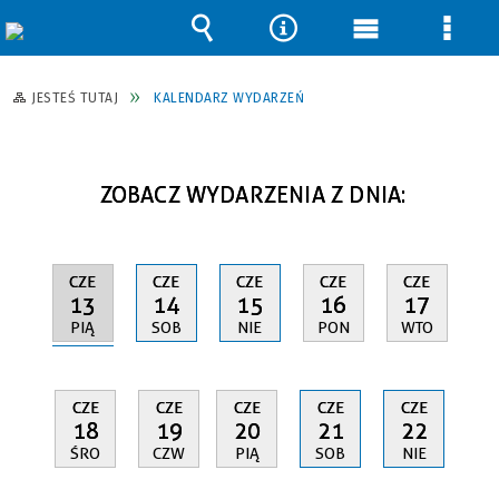
Wyszukiwarka
Narzędzia
Menu
Men
główne
szcz
JESTEŚ TUTAJ
KALENDARZ WYDARZEŃ
ZOBACZ WYDARZENIA Z DNIA:
CZE
CZE
CZE
CZE
CZE
13
14
15
16
17
PIĄ
SOB
NIE
PON
WTO
CZE
CZE
CZE
CZE
CZE
18
19
20
21
22
ŚRO
CZW
PIĄ
SOB
NIE