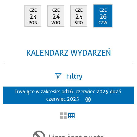
CZE
CZE
CZE
CZE
23
24
25
26
PON
WTO
ŚRO
CZW
KALENDARZ WYDARZEŃ
Filtry
Trwające w zakresie:
od 26. czerwiec 2025 do 26.
Szukana fraza
czerwiec 2025
Usuń
ten
filtr
Kategoria